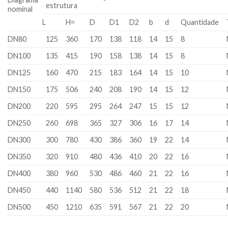
estrutura
nominal
L
H≈
D
D1
D2
b
d
Quantidade
DN80
125
360
170
138
118
14
15
8
DN100
135
415
190
158
138
14
15
8
DN125
160
470
215
183
164
14
15
10
DN150
175
506
240
208
190
14
15
12
DN200
220
595
295
264
247
15
15
12
DN250
260
698
365
327
306
16
17
14
DN300
300
780
430
386
360
19
22
14
DN350
320
910
480
436
410
20
22
16
DN400
380
960
530
486
460
21
22
16
DN450
440
1140
580
536
512
21
22
18
DN500
450
1210
635
591
567
21
22
20