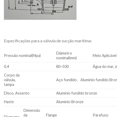
Especificações para a válvula de sucção marítima:
Diâmetro
Pressão nominal(Mpa)
Meio Aplicável
nominal(mm)
0,4
80~500
Água do mar, 
Corpo da
válvula,
Aço fundido、Alumínio fundido Bro
tampa
Disco, Assento
Alumínio fundido bronze
Haste
Alumínio Bronze
Dimensão
da
Flange
Parafuso
Diagrama