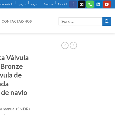
|
|
|
|
Indonesisch
فارسی
العربية
Svenska
Español
CONTACTAR-NOS
ta Válvula
/Bronze
vula de
ada
 de navio
em manual (SNDR)