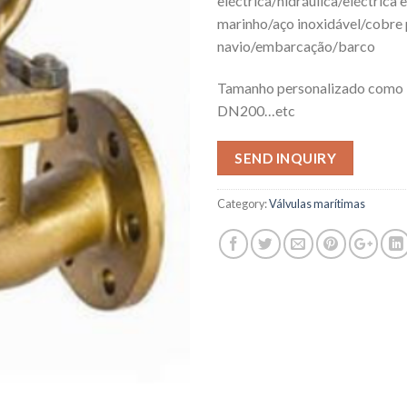
eléctrica/hidráulica/eléctrica
marinho/aço inoxidável/cobre
navio/embarcação/barco
Tamanho personalizado como
DN200…etc
SEND INQUIRY
Category:
Válvulas marítimas