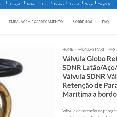
|
|
|
|
|
|
|
|
ais
Português
Italiano
Polski
Deutsch
Русский
Türkçe
Tiếng Việt
EMBALAGEM E CARREGAMENTO
SOBRE NÓS
FAQ
HOME
VÁLVULAS MARÍTIMAS
/
Válvula Globo Re
SDNR Latão/Aço
Válvula SDNR Vál
Retenção de Par
Marítima a bordo
Válvula de retenção de parag