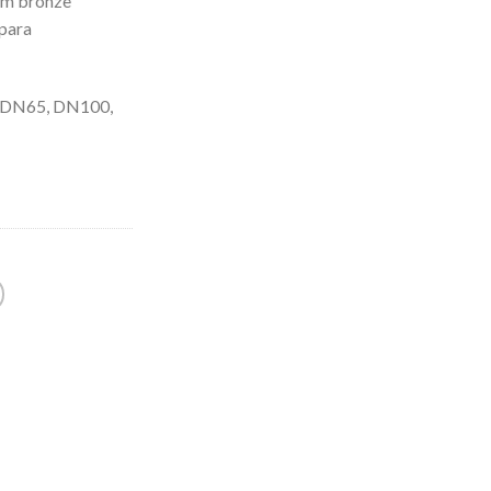
 em bronze
 para
 DN65, DN100,