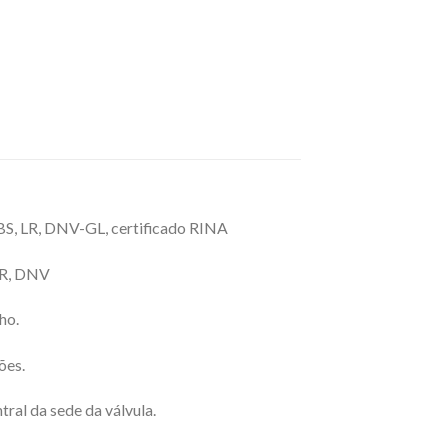
ABS, LR, DNV-GL, certificado RINA
 LR, DNV
ho.
ões.
ral da sede da válvula.