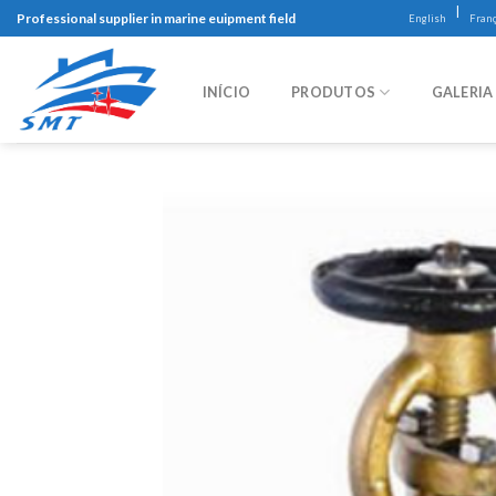
Skip
|
Professional supplier in marine euipment field
English
Franç
to
content
INÍCIO
PRODUTOS
GALERIA