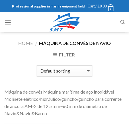
Skip
Cart /
£
0.00
Professional supplier in marine euipment field
0
to
content
HOME
MÁQUINA DE CONVÉS DE NAVIO
/
FILTER
Máquina de convés Máquina marítima de aço inoxidável
Molinete elétrico/hidráulico/guincho/guincho para corrente
de âncora AM-2 de 12,5 mm~60 mm de diâmetro de
Navio&Navio&Barco