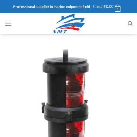
Skip
Cart /
£
0.00
Professional supplier in marine euipment field
0
to
content