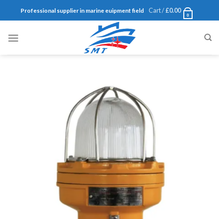
Skip
Cart /
£
0.00
Professional supplier in marine euipment field
0
to
content