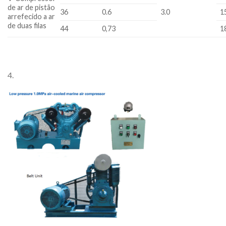
de ar de pistão
36
0.6
3.0
1
arrefecido a ar
de duas filas
44
0,73
1
4.