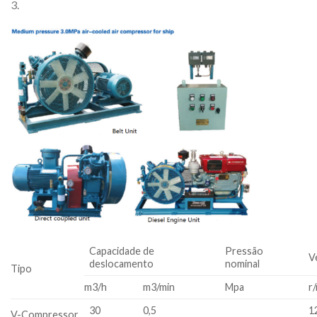
3.
Capacidade de
Pressão
V
deslocamento
nominal
Tipo
m3/h
m3/min
Mpa
r
30
0,5
1
V-Compressor