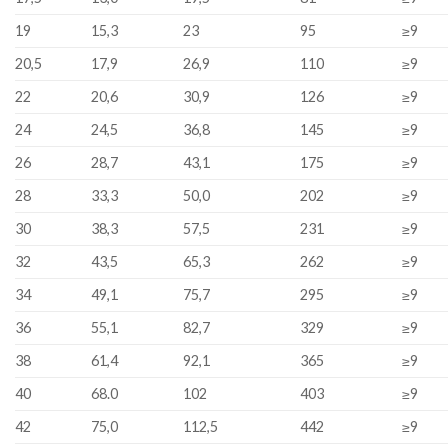
19
15,3
23
95
≥9
20,5
17,9
26,9
110
≥9
22
20,6
30,9
126
≥9
24
24,5
36,8
145
≥9
26
28,7
43,1
175
≥9
28
33,3
50,0
202
≥9
30
38,3
57,5
231
≥9
32
43,5
65,3
262
≥9
34
49,1
75,7
295
≥9
36
55,1
82,7
329
≥9
38
61,4
92,1
365
≥9
40
68.0
102
403
≥9
42
75,0
112,5
442
≥9