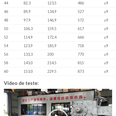
44
82,3
123,5
486
≥9
46
89,9
134,9
527
≥9
48
97,9
146,9
572
≥9
50
106,3
159,5
617
≥9
52
114,9
172,4
666
≥9
54
123,9
185,9
718
≥9
56
133,3
200
770
≥9
58
143,0
214,5
815
≥9
60
153,0
229.5
873
≥9
Vídeo de teste:
Video
Player