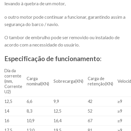
levando à quebra de um motor,
o outro motor pode continuar a funcionar, garantindo assim a
segurança do barco / navio.
O tambor de embrulho pode ser removido ou instalado de
acordo com a necessidade do usuário.
Especificação de funcionamento:
Dia da
corrente
Carga
Carga de
(mm,
Sobrecarga(KN)
Veloci
nominal(KN)
retenção(KN)
Corrente
U2)
12,5
6,6
9,9
42
≥9
14
8,3
12,5
52
≥9
16
10,9
16,4
67
≥9
17,5
13,0
19,5
81
≥9