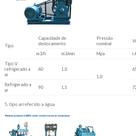
Capacidade de
Pressão
V
deslocamento
nominal
Tipo
m3/h
m3/min
Mpa
r
Tipo V
refrigerado a
60
1.0
6
ar
1.0
Refrigerado a
90
1.5
7
ar
5. tipo arrefecido a água