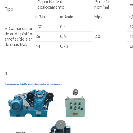
Capacidade de
Pressão
V
deslocamento
nominal
Tipo
m3/h
m3/min
Mpa
r
30
0,5
1
V-Compressor
de ar de pistão
36
0.6
3.0
1
arrefecido a ar
de duas filas
44
0,73
1
4.