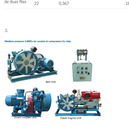
de duas filas
22
0,367
1
3.