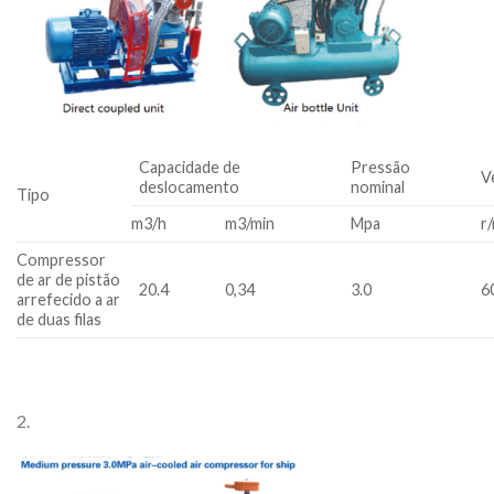
Capacidade de
Pressão
V
deslocamento
nominal
Tipo
m3/h
m3/min
Mpa
r
Compressor
de ar de pistão
20.4
0,34
3.0
6
arrefecido a ar
de duas filas
2.