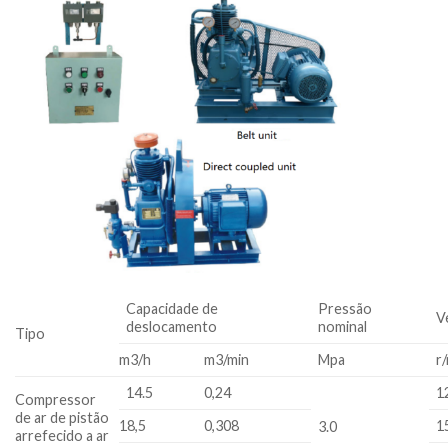
Capacidade de
Pressão
V
deslocamento
nominal
Tipo
m3/h
m3/min
Mpa
r
14.5
0,24
1
Compressor
de ar de pistão
18,5
0,308
1
3.0
arrefecido a ar