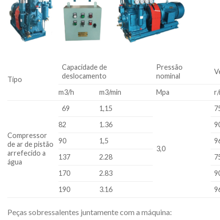
Capacidade de
Pressão
V
deslocamento
nominal
Tipo
m3/h
m3/min
Mpa
r
69
1,15
7
82
1.36
9
Compressor
90
1,5
9
de ar de pistão
3,0
arrefecido a
137
2.28
7
água
170
2.83
9
190
3.16
9
Peças sobressalentes juntamente com a máquina: