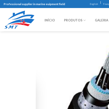
Skip
|
Professional supplier in marine euipment field
English
Franç
to
content
INÍCIO
PRODUTOS
GALERIA