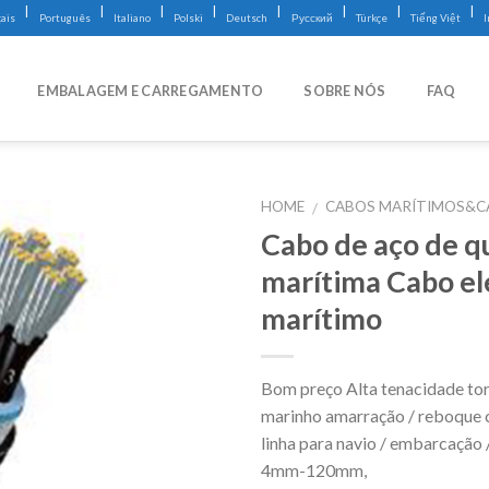
|
|
|
|
|
|
|
|
ais
Português
Italiano
Polski
Deutsch
Русский
Türkçe
Tiếng Việt
EMBALAGEM E CARREGAMENTO
SOBRE NÓS
FAQ
HOME
CABOS MARÍTIMOS&C
/
Cabo de aço de q
marítima Cabo el
marítimo
Bom preço Alta tenacidade tor
marinho amarração / reboque c
linha para navio / embarcação
4mm-120mm,