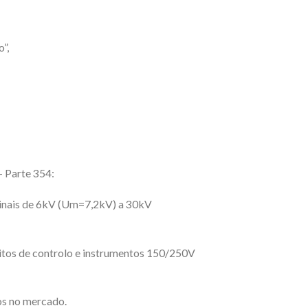
”,
– Parte 354:
inais de 6kV (Um=7,2kV) a 30kV
uitos de controlo e instrumentos 150/250V
os no mercado.