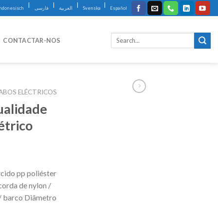
|
|
|
|
Indonesisch
فارسی
العربية
Svenska
Español
CONTACTAR-NOS
ABOS ELÉCTRICOS
ualidade
étrico
cido pp poliéster
orda de nylon /
 / barco Diâmetro