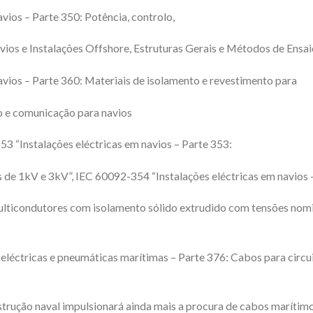
vios – Parte 350: Potência, controlo,
os e Instalações Offshore, Estruturas Gerais e Métodos de Ensaio
vios – Parte 360: Materiais de isolamento e revestimento para
o e comunicação para navios
3 “Instalações eléctricas em navios – Parte 353:
de 1kV e 3kV”, IEC 60092-354 “Instalações eléctricas em navios 
lticondutores com isolamento sólido extrudido com tensões nom
eléctricas e pneumáticas marítimas – Parte 376: Cabos para circ
trução naval impulsionará ainda mais a procura de cabos marítim