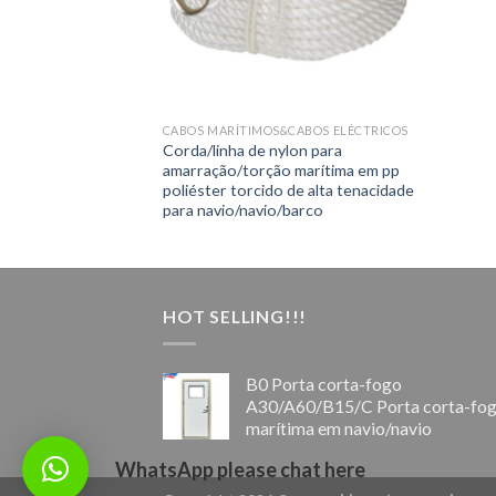
CABOS MARÍTIMOS&CABOS ELÉCTRICOS
Corda/linha de nylon para
amarração/torção marítima em pp
poliéster torcido de alta tenacidade
para navio/navio/barco
HOT SELLING!!!
B0 Porta corta-fogo
A30/A60/B15/C Porta corta-fo
marítima em navio/navio
WhatsApp please chat here