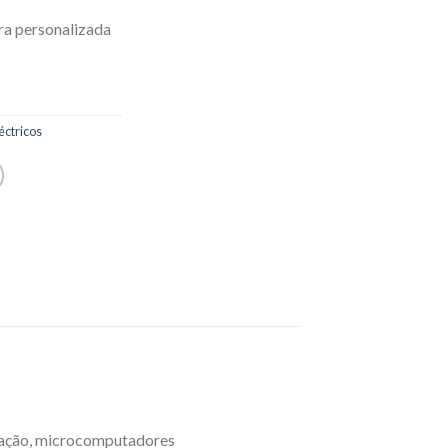
ra personalizada
ctricos
icação, microcomputadores