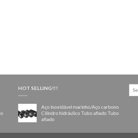
HOT SELLING!!!
Aço inoxidável marinho/Aço carbono
go
Cilindro hidráulico Tubo afiado Tubo
afiado