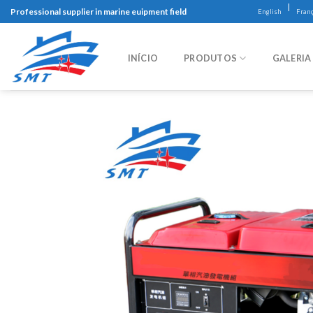
Skip
|
Professional supplier in marine euipment field
English
Franç
to
content
INÍCIO
PRODUTOS
GALERIA