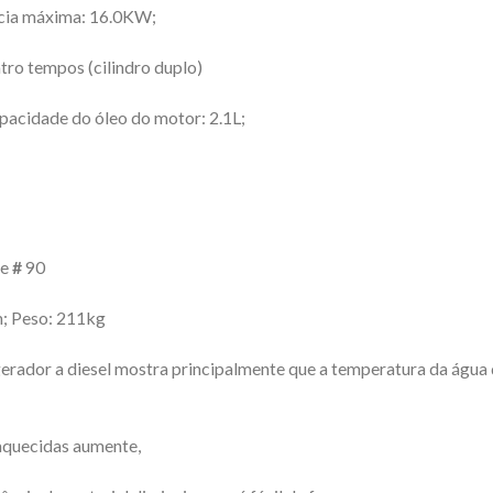
cia máxima: 16.0KW;
tro tempos (cilindro duplo)
pacidade do óleo do motor: 2.1L;
de
#
90
 Peso: 211kg
ador a diesel mostra principalmente que a temperatura da água d
aquecidas aumente,