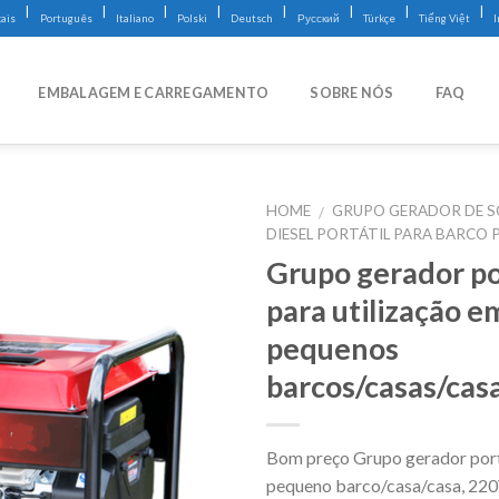
|
|
|
|
|
|
|
|
ais
Português
Italiano
Polski
Deutsch
Русский
Türkçe
Tiếng Việt
EMBALAGEM E CARREGAMENTO
SOBRE NÓS
FAQ
HOME
GRUPO GERADOR DE S
/
DIESEL PORTÁTIL PARA BARCO
Grupo gerador po
para utilização e
pequenos
barcos/casas/cas
Bom preço Grupo gerador port
pequeno barco/casa/casa, 22