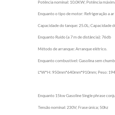
Potência nominal: 10.0KW; Potência máxim
Enquanto o tipo de motor: Refrigeração a ar
Capacidade do tanque: 25.0L; Capacidade do
Enquanto Ruído (a 7 m de distância): 76db
Método de arranque: Arranque elétrico.
Enquanto combustível: Gasolina sem chum
L*W*H: 950mm*640mm*910mm; Peso: 19
Enquanto 15kw Gasoline Single phrase conju
Tensão nominal: 230V; Frase única; 50hz