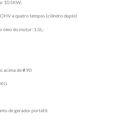
a: 10.5KW;
 OHV a quatro tempos (cilindro duplo)
 óleo do motor: 1.5L;
bo acima de
#
90
4KG
nto de gerador portátil: