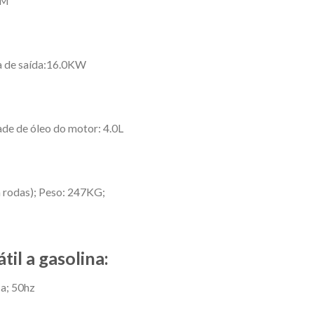
PM
a de saída:16.0KW
de de óleo do motor: 4.0L
rodas); Peso: 247KG;
il a gasolina:
ca; 50hz