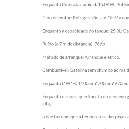
Enquanto Potência nominal: 15.0KW; Potên
Tipo de motor: Refrigeração a ar OHV a qua
Enquanto a capacidade do tanque: 25.0L; Ca
Ruído (a 7 m de distância): 76db
Método de arranque: Arranque elétrico.
Combustível: Gasolina sem chumbo acima 
Enquanto L*W*H: 1100mm*700mm*970mm;
Enquanto o superaquecimento do pequeno ger
alta,
o que faz com que a temperatura das peças 