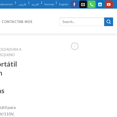
|
|
|
|
Indonesisch
فارسی
العربية
Svenska
Español
CONTACTAR-NOS
OLDADURA A
 PEQUENO
rtátil
m
as
átil para
0V/110V,