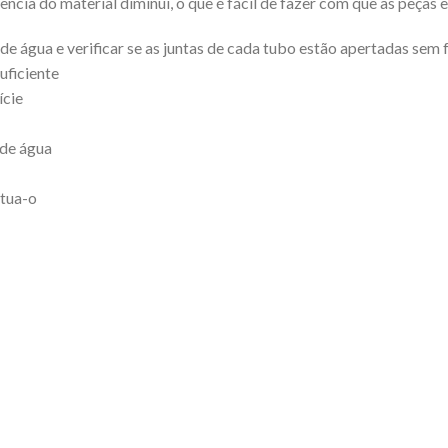
stência do material diminui, o que é fácil de fazer com que as peça
de água e verificar se as juntas de cada tubo estão apertadas sem 
suficiente
ície
 de água
itua-o